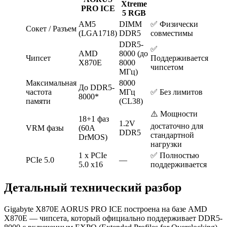
Xtreme
PRO ICE
5 RGB
AM5
DIMM
✅ Физически
Сокет / Разъем
(LGA1718)
DDR5
совместимы
DDR5-
✅
AMD
8000 (до
Чипсет
Поддерживается
X870E
8000
чипсетом
МГц)
Максимальная
8000
До DDR5-
частота
МГц
✅ Без лимитов
8000*
памяти
(CL38)
⚠️ Мощности
18+1 фаз
1.2V
достаточно для
VRM фазы
(60A
DDR5
стандартной
DrMOS)
нагрузки
1 x PCIe
✅ Полностью
PCIe 5.0
—
5.0 x16
поддерживается
Детальный технический разбор
Gigabyte X870E AORUS PRO ICE построена на базе AMD
X870E — чипсета, который официально поддерживает DDR5-