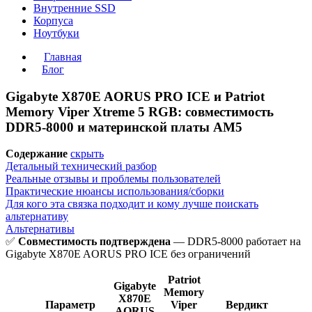
Внутренние SSD
Корпуса
Ноутбуки
Главная
Блог
Gigabyte X870E AORUS PRO ICE и Patriot
Memory Viper Xtreme 5 RGB: совместимость
DDR5-8000 и материнской платы AM5
Содержание
скрыть
Детальный технический разбор
Реальные отзывы и проблемы пользователей
Практические нюансы использования/сборки
Для кого эта связка подходит и кому лучше поискать
альтернативу
Альтернативы
✅
Совместимость подтверждена
— DDR5-8000 работает на
Gigabyte X870E AORUS PRO ICE без ограничений
Patriot
Gigabyte
Memory
X870E
Параметр
Viper
Вердикт
AORUS