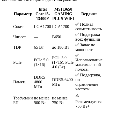
Intel
MSI B650
Параметр
Core i5-
GAMING
Вердикт
13400F
PLUS WIFI
✅ Полная
Сокет
LGA1700
LGA1700
совместимость
✅ Поддержка
Чипсет
—
B650
всех функций
✅ Запас по
TDP
65 Вт
до 180 Вт
мощности
✅
PCIe 5.0
PCIe 5.0
Использование
PCIe
(1×16), PCIe
(1×16)
максимальной
4.0 (3x)
полосы
✅ Поддержка,
DDR5-
DDR5-6400
но
Память
4800
МГц
ограничение
МГц
частоты
⚠️
Требуемый
не менее
не менее
Рекомендуется
БП
500 Вт
750 Вт
750 Вт+