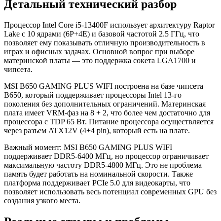
Детальный технический разбор
Процессор Intel Core i5-13400F использует архитектуру Raptor
Lake с 10 ядрами (6P+4E) и базовой частотой 2.5 ГГц, что
позволяет ему показывать отличную производительность в
играх и офисных задачах. Основной вопрос при выборе
материнской платы — это поддержка сокета LGA1700 и
чипсета.
MSI B650 GAMING PLUS WIFI построена на базе чипсета
B650, который поддерживает процессоры Intel 13-го
поколения без дополнительных ограничений. Материнская
плата имеет VRM-фаз на 8 + 2, что более чем достаточно для
процессора с TDP 65 Вт. Питание процессора осуществляется
через разъем ATX12V (4+4 pin), который есть на плате.
Важный момент: MSI B650 GAMING PLUS WIFI
поддерживает DDR5-6400 МГц, но процессор ограничивает
максимальную частоту DDR5-4800 МГц. Это не проблема —
память будет работать на номинальной скорости. Также
платформа поддерживает PCIe 5.0 для видеокарты, что
позволяет использовать весь потенциал современных GPU без
создания узкого места.