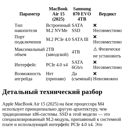
MacBook
Samsung
Параметр
Air 15
870 EVO
Вердикт
(2025)
4TB
Тип
Встроенный
SATA
❌
накопителя
M.2 NVMe
SSD
Несовместимо
Порт
❌
M.2 PCIe 4.0
SATA III
подключения
Несовместимо
⚠️ Физически
Максимальный
2TB
4TB
объем
(заводской)
не установить
SATA
❌
Интерфейс
PCIe 4.0 x4
6Gb/s
Несовместимо
Возможность
Нет
Да
❌
апгрейда
(припаян)
(съемный)
Невозможно
Детальный технический разбор
Apple MacBook Air 15 (2025) на базе процессора M4
использует принципиально другую архитектуру, чем
традиционные x86-системы. SSD в этой модели — это
специализированный M.2-модуль, припаянный к системной
плате и использующий интерфейс PCIe 4.0 x4. Это