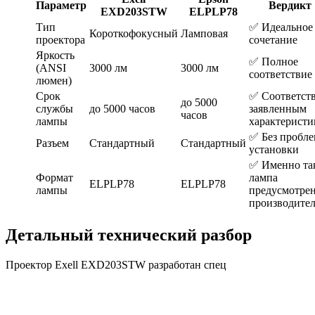
Параметр
Вердикт
EXD203STW
ELPLP78
Тип
✅ Идеальное
Короткофокусный
Ламповая
проектора
сочетание
Яркость
✅ Полное
(ANSI
3000 лм
3000 лм
соответствие
люмен)
Срок
✅ Соответст
до 5000
службы
до 5000 часов
заявленным
часов
лампы
характеристи
✅ Без пробл
Разъем
Стандартный
Стандартный
установки
✅ Именно та
Формат
лампа
ELPLP78
ELPLP78
лампы
предусмотре
производите
Детальный технический разбор
Проектор Exell EXD203STW разработан спец