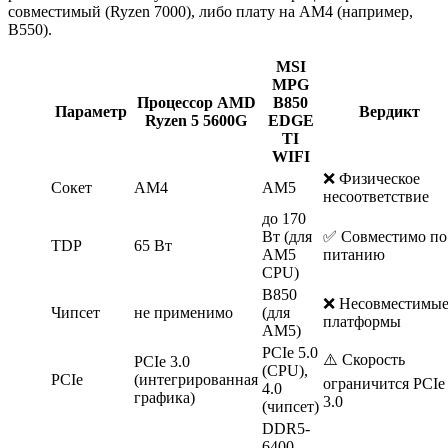
совместимый (Ryzen 7000), либо плату на AM4 (например,
B550).
MSI
MPG
Процессор AMD
B850
Параметр
Вердикт
Ryzen 5 5600G
EDGE
TI
WIFI
❌ Физическое
Сокет
AM4
AM5
несоответствие
до 170
Вт (для
✅ Совместимо по
TDP
65 Вт
AM5
питанию
CPU)
B850
❌ Несовместимы
Чипсет
не применимо
(для
платформы
AM5)
PCIe 5.0
⚠️ Скорость
PCIe 3.0
(CPU),
PCIe
(интегрированная
ограничится PCIe
4.0
графика)
3.0
(чипсет)
DDR5-
6400