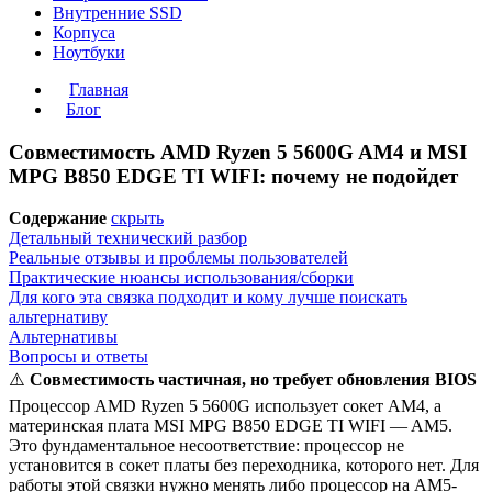
Внутренние SSD
Корпуса
Ноутбуки
Главная
Блог
Совместимость AMD Ryzen 5 5600G AM4 и MSI
MPG B850 EDGE TI WIFI: почему не подойдет
Содержание
скрыть
Детальный технический разбор
Реальные отзывы и проблемы пользователей
Практические нюансы использования/сборки
Для кого эта связка подходит и кому лучше поискать
альтернативу
Альтернативы
Вопросы и ответы
⚠️
Совместимость частичная, но требует обновления BIOS
Процессор AMD Ryzen 5 5600G использует сокет AM4, а
материнская плата MSI MPG B850 EDGE TI WIFI — AM5.
Это фундаментальное несоответствие: процессор не
установится в сокет платы без переходника, которого нет. Для
работы этой связки нужно менять либо процессор на AM5-