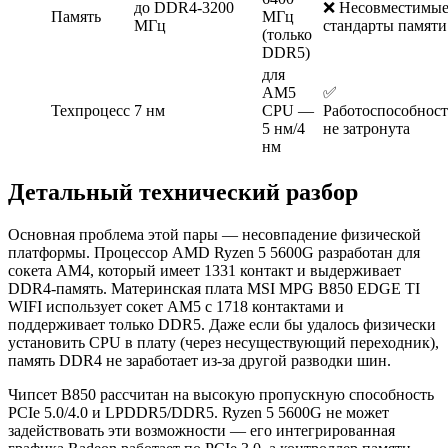
до DDR4-3200
❌ Несовместимы
Память
МГц
МГц
стандарты памяти
(только
DDR5)
для
AM5
✅
Техпроцесс
7 нм
CPU —
Работоспособност
5 нм/4
не затронута
нм
Детальный технический разбор
Основная проблема этой пары — несовпадение физической
платформы. Процессор AMD Ryzen 5 5600G разработан для
сокета AM4, который имеет 1331 контакт и выдерживает
DDR4-память. Материнская плата MSI MPG B850 EDGE TI
WIFI использует сокет AM5 с 1718 контактами и
поддерживает только DDR5. Даже если бы удалось физически
установить CPU в плату (через несуществующий переходник),
память DDR4 не заработает из-за другой разводки шин.
Чипсет B850 рассчитан на высокую пропускную способность
PCIe 5.0/4.0 и LPDDR5/DDR5. Ryzen 5 5600G не может
задействовать эти возможности — его интегрированная