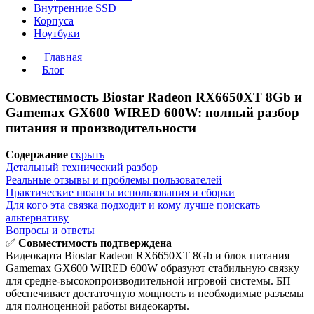
Внутренние SSD
Корпуса
Ноутбуки
Главная
Блог
Совместимость Biostar Radeon RX6650XT 8Gb и
Gamemax GX600 WIRED 600W: полный разбор
питания и производительности
Содержание
скрыть
Детальный технический разбор
Реальные отзывы и проблемы пользователей
Практические нюансы использования и сборки
Для кого эта связка подходит и кому лучше поискать
альтернативу
Вопросы и ответы
✅
Совместимость подтверждена
Видеокарта Biostar Radeon RX6650XT 8Gb и блок питания
Gamemax GX600 WIRED 600W образуют стабильную связку
для средне-высокопроизводительной игровой системы. БП
обеспечивает достаточную мощность и необходимые разъемы
для полноценной работы видеокарты.