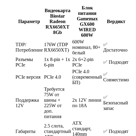
Блок
Видеокарта
питания
Biostar
Gamemax
Параметр
Radeon
Вердикт
GX600
RX6650XT
WIRED
8Gb
600W
600W
TDP/
176W (TDP
✅
номинал, 80+
Потребление
RX6650XT)
Достаточно
белый
Разъемы
1x 8-pin + 1x
2x 6+2-pin
✅ Подходят
PCIe
6-pin
PCIe
PCIe 4.0
✅
PCIe версия
PCIe 4.0
(современный
Совместимо
БП)
Требуется
75W от
✅
Поддержка
шины +
2x 12V линии
Безопасный
12V
225W от
по 18A
запас
доп.
питания
ATX
2.5 слота,
стандарт,
Габариты
стандартный
✅ Подходят
140mm