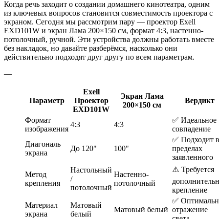
Когда речь заходит о создании домашнего кинотеатра, одним
из ключевых вопросов становится совместимость проектора с
экраном. Сегодня мы рассмотрим пару — проектор Exell
EXD101W и экран Лама 200×150 см, формат 4:3, настенно-
потолочный, ручной. Эти устройства должны работать вместе
без накладок, но давайте разберёмся, насколько они
действительно подходят друг другу по всем параметрам.
—
Exell
Экран Лама
Параметр
Проектор
Вердикт
200×150 см
EXD101W
Формат
✅ Идеальное
4:3
4:3
изображения
совпадение
✅ Подходит 
Диагональ
До 120"
100"
пределах
экрана
заявленного
⚠️ Требуется
Настольный
Метод
Настенно-
/
дополнительн
крепления
потолочный
потолочный
крепление
✅ Оптимальн
Материал
Матовый
Матовый белый
отражение
экрана
белый
света