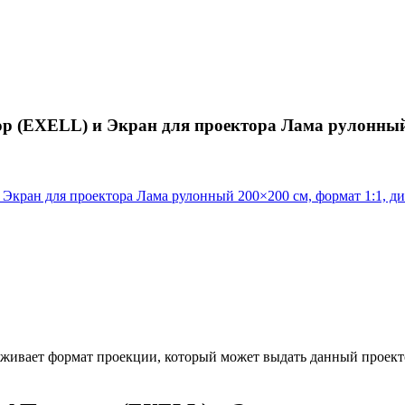
 (EXELL) и Экран для проектора Лама рулонный 2
ран для проектора Лама рулонный 200×200 см, формат 1:1, диа
рживает формат проекции, который может выдать данный проект