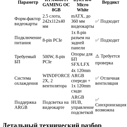
Параметр
Вердикт
GAMING OC
Micro
8GB
White
2.5 слота,
mATX, до
Форм-фактор
242x112x40
360 мм
✅ Подходит
видеокарты
мм
видеокарты
1x 8-pin
Подключение
разъем на
8-pin PCIe
✅ Подходит
питания
задней
панели
Опоры для
⚠️ Требуется
Требуемый
500W, 8-pin
БП
БП
PCIe
проверка
SFX/LFX
4x 120mm
WINDFORCE
ARGB
Система
✅ Отличная
2X, 2
спереди +
охлаждения
вентиляция
вентилятора
1x 120mm
сзади
ARGB
✅
Поддержка
Подсветка на
HUB,
Синхронизация
ARGB
видеокарте
управление
возможна
подсветкой
Детальный технический разбор