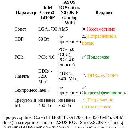
ASUS
Intel
ROG Strix
Параметр
Core i3-
X870E-E
Вердикт
14100F
Gaming
WiFi
Сокет
LGA1700
AM5
❌
Несовместимо
⚠️
Потребление в
не
TDP
58 Вт
применимо
норме
PCIe 5.0
(CPU),
PCIe
PCIe 4.0
✅
Поддержка
PCIe 4.0
(чипсет)
DDR4-
DDR5-
⚠️
DDR4 vs DDR5
Память
3200
6400 МГц
МГц
не
✅
Техпроцесс
Intel 7
применимо
Энергоэффективность
⚠️
Потребление
Требуемый
не менее
не менее
БП
400 Вт
750 Вт
платы высокое
Процессор Intel Core i3-14100F LGA1700, 4 x 3500 МГц, OEM
(Intel) и материнская плата ASUS ROG Strix X870E-E Gaming
WiFi (90MB1IB0-M0EAY0) (Asus) — это комбинация, которая