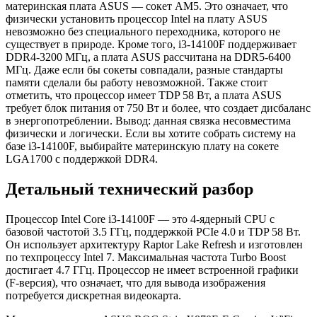
материнская плата ASUS — сокет AM5. Это означает, что
физически установить процессор Intel на плату ASUS
невозможно без специального переходника, которого не
существует в природе. Кроме того, i3-14100F поддерживает
DDR4-3200 МГц, а плата ASUS рассчитана на DDR5-6400
МГц. Даже если бы сокеты совпадали, разные стандарты
памяти сделали бы работу невозможной. Также стоит
отметить, что процессор имеет TDP 58 Вт, а плата ASUS
требует блок питания от 750 Вт и более, что создает дисбаланс
в энергопотреблении. Вывод: данная связка несовместима
физически и логически. Если вы хотите собрать систему на
базе i3-14100F, выбирайте материнскую плату на сокете
LGA1700 с поддержкой DDR4.
Детальный технический разбор
Процессор Intel Core i3-14100F — это 4-ядерный CPU с
базовой частотой 3.5 ГГц, поддержкой PCIe 4.0 и TDP 58 Вт.
Он использует архитектуру Raptor Lake Refresh и изготовлен
по техпроцессу Intel 7. Максимальная частота Turbo Boost
достигает 4.7 ГГц. Процессор не имеет встроенной графики
(F-версия), что означает, что для вывода изображения
потребуется дискретная видеокарта.