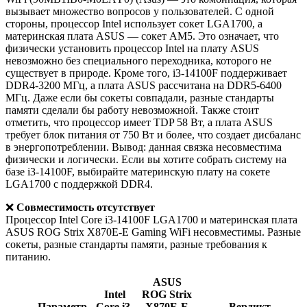
вызывает множество вопросов у пользователей. С одной
стороны, процессор Intel использует сокет LGA1700, а
материнская плата ASUS — сокет AM5. Это означает, что
физически установить процессор Intel на плату ASUS
невозможно без специального переходника, которого не
существует в природе. Кроме того, i3-14100F поддерживает
DDR4-3200 МГц, а плата ASUS рассчитана на DDR5-6400
МГц. Даже если бы сокеты совпадали, разные стандарты
памяти сделали бы работу невозможной. Также стоит
отметить, что процессор имеет TDP 58 Вт, а плата ASUS
требует блок питания от 750 Вт и более, что создает дисбаланс
в энергопотреблении. Вывод: данная связка несовместима
физически и логически. Если вы хотите собрать систему на
базе i3-14100F, выбирайте материнскую плату на сокете
LGA1700 с поддержкой DDR4.
❌
Совместимость отсутствует
Процессор Intel Core i3-14100F LGA1700 и материнская плата
ASUS ROG Strix X870E-E Gaming WiFi несовместимы. Разные
сокеты, разные стандарты памяти, разные требования к
питанию.
ASUS
Intel
ROG Strix
Параметр
Core i3-
X870E-E
Вердикт