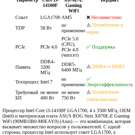
14100F
Gaming
WiFi
Сокет
LGA1700
AM5
❌
Несовместимо
⚠️
Потребление в
не
TDP
58 Вт
применимо
норме
PCIe 5.0
(CPU),
PCIe
PCIe 4.0
✅
Поддержка
PCIe 4.0
(чипсет)
DDR4-
DDR5-
⚠️
DDR4 vs DDR5
Память
3200
6400 МГц
МГц
не
✅
Техпроцесс
Intel 7
применимо
Энергоэффективность
⚠️
Потребление
Требуемый
не менее
не менее
БП
400 Вт
750 Вт
платы высокое
Процессор Intel Core i3-14100F LGA1700, 4 x 3500 МГц, OEM
(Intel) и материнская плата ASUS ROG Strix X870E-E Gaming
WiFi (90MB1IB0-M0EAY0) (Asus) — это комбинация, которая
вызывает множество вопросов у пользователей. С одной
стороны, процессор Intel использует сокет LGA1700, а