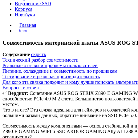
Внутренние SSD
Корпуса
Ноутбуки
Главная
Блог
Совместимость материнской платы ASUS ROG S
Содержание
скрыть
Технический разбор совместимости
Реальные отзывы и проблемы пользователей
Питание, охлаждение и совместимость по прошивкам
Тестирование и реальная производительность
Для кого эта связка подходит и кому лучше поискать альтернат
Вопросы и ответы
✅
Вердикт:
Сочетание ASUS ROG STRIX Z890-E GAMING WIF
способностью PCIe 4.0 M.2 слота. Большинство пользователей 
местом.
Что в итоге? Эта связка идеальна для геймеров и создателей к
большими базами данных, обратите внимание на SSD PCIe 5.0.
Совместимость между компонентами — основа стабильной и п
Z890-E GAMING WIFI и SSD ARDOR GAMING Ally AL1288 ALMAY
ограничения?