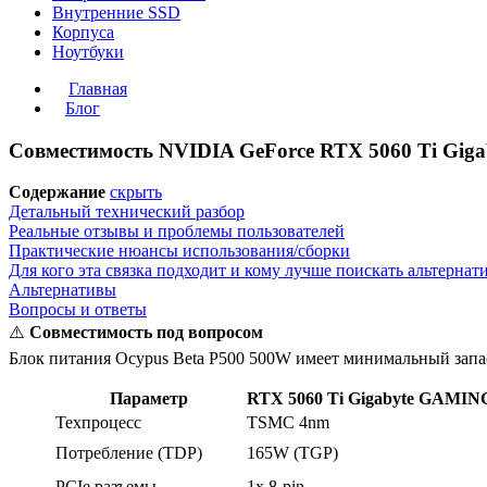
Внутренние SSD
Корпуса
Ноутбуки
Главная
Блог
Совместимость NVIDIA GeForce RTX 5060 Ti Giga
Содержание
скрыть
Детальный технический разбор
Реальные отзывы и проблемы пользователей
Практические нюансы использования/сборки
Для кого эта связка подходит и кому лучше поискать альтернат
Альтернативы
Вопросы и ответы
⚠️
Совместимость под вопросом
Блок питания Ocypus Beta P500 500W имеет минимальный запас
Параметр
RTX 5060 Ti Gigabyte GAMIN
Техпроцесс
TSMC 4nm
Потребление (TDP)
165W (TGP)
PCIe разъемы
1x 8-pin