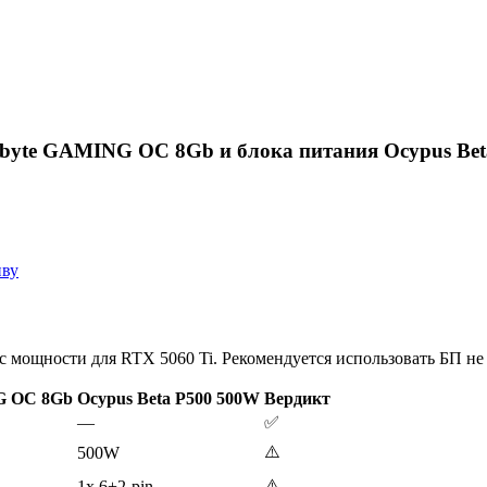
byte GAMING OC 8Gb и блока питания Ocypus Beta
иву
 мощности для RTX 5060 Ti. Рекомендуется использовать БП не
G OC 8Gb
Ocypus Beta P500 500W
Вердикт
—
✅
⚠️
500W
⚠️
1x 6+2-pin