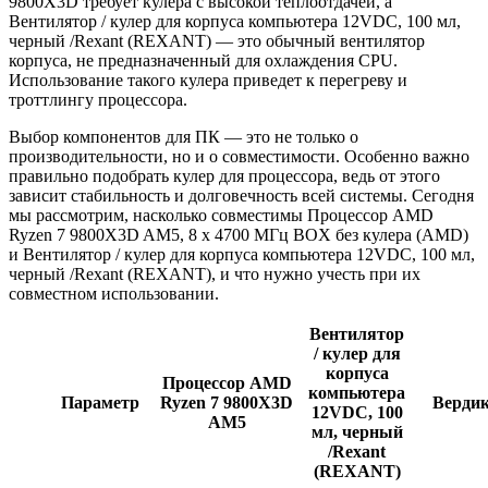
9800X3D требует кулера с высокой теплоотдачей, а
Вентилятор / кулер для корпуса компьютера 12VDC, 100 мл,
черный /Rexant (REXANT) — это обычный вентилятор
корпуса, не предназначенный для охлаждения CPU.
Использование такого кулера приведет к перегреву и
троттлингу процессора.
Выбор компонентов для ПК — это не только о
производительности, но и о совместимости. Особенно важно
правильно подобрать кулер для процессора, ведь от этого
зависит стабильность и долговечность всей системы. Сегодня
мы рассмотрим, насколько совместимы Процессор AMD
Ryzen 7 9800X3D AM5, 8 x 4700 МГц BOX без кулера (AMD)
и Вентилятор / кулер для корпуса компьютера 12VDC, 100 мл,
черный /Rexant (REXANT), и что нужно учесть при их
совместном использовании.
Вентилятор
/ кулер для
корпуса
Процессор AMD
компьютера
Параметр
Ryzen 7 9800X3D
Верди
12VDC, 100
AM5
мл, черный
/Rexant
(REXANT)