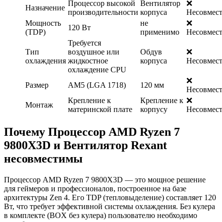
Процессор высокой
Вентилятор
❌
Назначение
производительности
корпуса
Несовмес
Мощность
не
❌
120 Вт
(TDP)
применимо
Несовмес
Требуется
Тип
воздушное или
Обдув
❌
охлаждения
жидкостное
корпуса
Несовмес
охлаждение CPU
❌
Размер
AM5 (LGA 1718)
120 мм
Несовмес
Крепление к
Крепление к
❌
Монтаж
материнской плате
корпусу
Несовмес
Почему Процессор AMD Ryzen 7
9800X3D и Вентилятор Rexant
несовместимы
Процессор AMD Ryzen 7 9800X3D — это мощное решение
для геймеров и профессионалов, построенное на базе
архитектуры Zen 4. Его TDP (тепловыделение) составляет 120
Вт, что требует эффективной системы охлаждения. Без кулера
в комплекте (BOX без кулера) пользователю необходимо