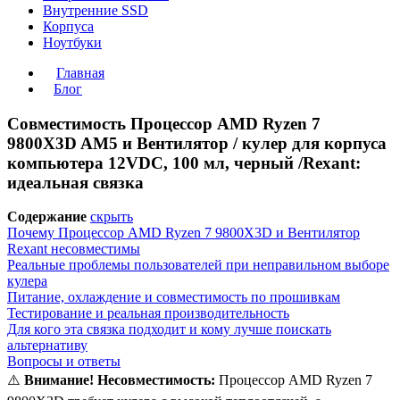
Внутренние SSD
Корпуса
Ноутбуки
Главная
Блог
Совместимость Процессор AMD Ryzen 7
9800X3D AM5 и Вентилятор / кулер для корпуса
компьютера 12VDC, 100 мл, черный /Rexant:
идеальная связка
Содержание
скрыть
Почему Процессор AMD Ryzen 7 9800X3D и Вентилятор
Rexant несовместимы
Реальные проблемы пользователей при неправильном выборе
кулера
Питание, охлаждение и совместимость по прошивкам
Тестирование и реальная производительность
Для кого эта связка подходит и кому лучше поискать
альтернативу
Вопросы и ответы
⚠️
Внимание! Несовместимость:
Процессор AMD Ryzen 7