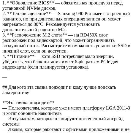
1. **Обновление BIOS** — обязательная процедура перед
установкой NVMe дисков.
2. **Тепловыделение** — Samsung 990 Pro имеет встроенный
радиатор, но при длительных операциях записи он может
нагреваться до 80°C. Рекомендуется установить
дополнительный радиатор M.2.
3. **Расположение M.2 слота** — на RD450X слот
расположен под видеокартой, что может ограничивать
воздушный поток. Рассмотрите возможность установки SSD в
нижний слот, если он доступен.
4. **Питание** — хотя SSD потребляет мало энергии,
убедитесь, что блок питания имеет 6-pin разъем PCIe для
видеокарты (если планируется установка).
—
## Для кого эта связка подходит и кому лучше поискать
альтернативу
**Эта связка подходит:**
— Пользователям, которые уже имеют платформу LGA 2011-3
и хотят обновить накопитель
— Энтузиастам, которые планируют постепенный апгрейд
системы
— Людям, которые работают с офисными приложениями и не