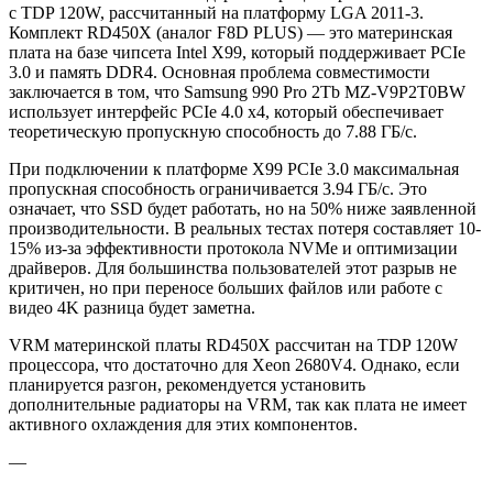
с TDP 120W, рассчитанный на платформу LGA 2011-3.
Комплект RD450X (аналог F8D PLUS) — это материнская
плата на базе чипсета Intel X99, который поддерживает PCIe
3.0 и память DDR4. Основная проблема совместимости
заключается в том, что Samsung 990 Pro 2Tb MZ-V9P2T0BW
использует интерфейс PCIe 4.0 x4, который обеспечивает
теоретическую пропускную способность до 7.88 ГБ/с.
При подключении к платформе X99 PCIe 3.0 максимальная
пропускная способность ограничивается 3.94 ГБ/с. Это
означает, что SSD будет работать, но на 50% ниже заявленной
производительности. В реальных тестах потеря составляет 10-
15% из-за эффективности протокола NVMe и оптимизации
драйверов. Для большинства пользователей этот разрыв не
критичен, но при переносе больших файлов или работе с
видео 4K разница будет заметна.
VRM материнской платы RD450X рассчитан на TDP 120W
процессора, что достаточно для Xeon 2680V4. Однако, если
планируется разгон, рекомендуется установить
дополнительные радиаторы на VRM, так как плата не имеет
активного охлаждения для этих компонентов.
—