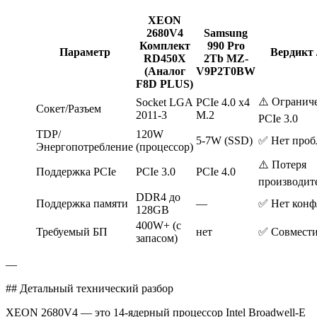
XEON
2680V4
Samsung
Комплект
990 Pro
Параметр
Вердикт 
RD450X
2Tb MZ-
(Аналог
V9P2T0BW
F8D PLUS)
⚠️ Огранич
Socket LGA
PCIe 4.0 x4
Сокет/Разъем
2011-3
M.2
PCIe 3.0
TDP/
120W
5-7W (SSD)
✅ Нет проб
Энергопотребление
(процессор)
⚠️ Потеря
Поддержка PCIe
PCIe 3.0
PCIe 4.0
производит
DDR4 до
Поддержка памяти
—
✅ Нет конф
128GB
400W+ (с
Требуемый БП
нет
✅ Совмест
запасом)
—
## Детальный технический разбор
XEON 2680V4 — это 14-ядерный процессор Intel Broadwell-E