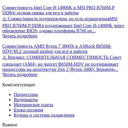
Совместимость Intel Core i9 14900K и MSI PRO B760M-P
DDR4: полная связка для игр и работы
⚠️ Совместимость подтверждена, но есть ограниченияMSI
PRO B760M-P DDR4 поддерживает Intel Core i9-14900K через
обновление BIOS, однако платформа B760 не...
Читать подробнее
Совместимость AMD Ryzen 7 3800X и ASRock B650M-
HDV/M.2: полный разбор для игр и работы
⚠️ Вердикт: СОМНИТЕЛЬНАЯ СОВМЕСТИМОСТЬ Сокет
совпадает (AM4), но чипсет B650M-HDV не поддерживает
процессоры на архитектуре Zen 2 (Ryzen 3000). Вероятен...
Читать подробнее
Комплектующие
Процессоры
Видеокарты
Материнские платы
Блоки питания
Кулеры и системы охлаждения
Важное