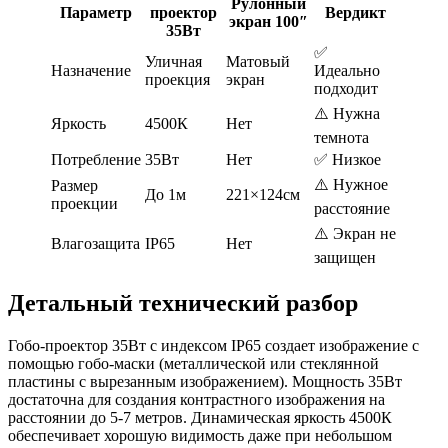
Рулонный
Параметр
проектор
Вердикт
экран 100″
35Вт
✅
Уличная
Матовый
Назначение
Идеально
проекция
экран
подходит
⚠️ Нужна
Яркость
4500К
Нет
темнота
Потребление
35Вт
Нет
✅ Низкое
⚠️ Нужное
Размер
До 1м
221×124см
проекции
расстояние
⚠️ Экран не
Влагозащита
IP65
Нет
защищен
Детальный технический разбор
Гобо-проектор 35Вт с индексом IP65 создает изображение с
помощью гобо-маски (металлической или стеклянной
пластины с вырезанным изображением). Мощность 35Вт
достаточна для создания контрастного изображения на
расстоянии до 5-7 метров. Динамическая яркость 4500К
обеспечивает хорошую видимость даже при небольшом