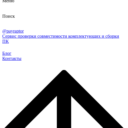
Меню
Поиск
@payraptor
Сервис проверки совместимости комплектующих и сборки
ПК
Блог
Контакты