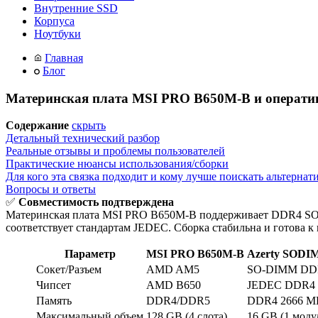
Внутренние SSD
Корпуса
Ноутбуки
Главная
Блог
Материнская плата MSI PRO B650M-B и операти
Содержание
скрыть
Детальный технический разбор
Реальные отзывы и проблемы пользователей
Практические нюансы использования/сборки
Для кого эта связка подходит и кому лучше поискать альтернат
Вопросы и ответы
✅
Совместимость подтверждена
Материнская плата MSI PRO B650M-B поддерживает DDR4 SO
соответствует стандартам JEDEC. Сборка стабильна и готова к
Параметр
MSI PRO B650M-B
Azerty SODI
Сокет/Разъем
AMD AM5
SO-DIMM DD
Чипсет
AMD B650
JEDEC DDR4
Память
DDR4/DDR5
DDR4 2666 M
Максимальный объем
128 GB (4 слота)
16 GB (1 моду