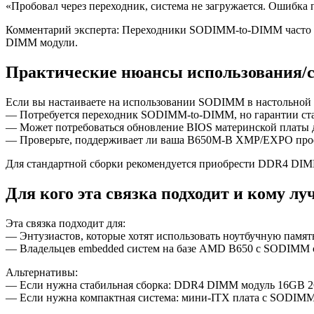
«Пробовал через переходник, система не загружается. Ошибка 
Комментарий эксперта: Переходники SODIMM-to-DIMM часто н
DIMM модули.
Практические нюансы использования/
Если вы настаиваете на использовании SODIMM в настольной 
— Потребуется переходник SODIMM-to-DIMM, но гарантии ста
— Может потребоваться обновление BIOS материнской платы д
— Проверьте, поддерживает ли ваша B650M-B XMP/EXPO профи
Для стандартной сборки рекомендуется приобрести DDR4 DIM
Для кого эта связка подходит и кому л
Эта связка подходит для:
— Энтузиастов, которые хотят использовать ноутбучную памят
— Владельцев embedded систем на базе AMD B650 с SODIMM 
Альтернативы:
— Если нужна стабильная сборка: DDR4 DIMM модуль 16GB 2666
— Если нужна компактная система: мини-ITX плата с SODIMM 