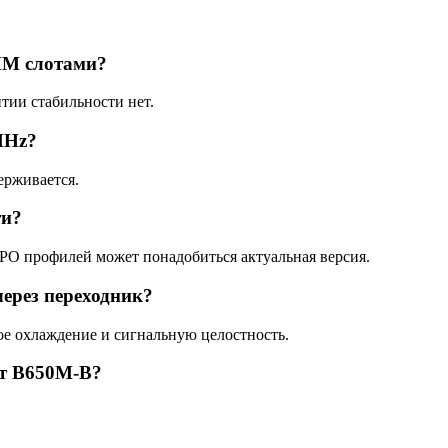
MM слотами?
тии стабильности нет.
MHz?
ерживается.
ти?
O профилей может понадобиться актуальная версия.
ерез переходник?
ое охлаждение и сигнальную целостность.
т B650M-B?