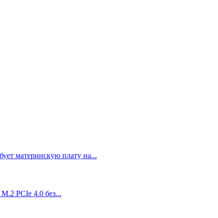
ует материнскую плату на...
2 PCIe 4.0 без...