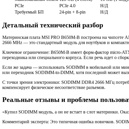
PCIe
PCIe 4.0
Н/Д
Требуемый БП
24-pin + 8-pin
Н/Д
Детальный технический разбор
Материнская плата MSI PRO B650M-B построена на чипсете 
2666 MHz — это стандартный модуль для ноутбуков и компакт
Ключевое ограничение: B650M-B имеет форм-фактор micro-ATX
переходника или специального корпуса. Если речь идет о сбо
Если же задача — использовать SODIMM в мобильной или мин
или переходник SODIMM-to-DIMM, хотя последний может вызв
С точки зрения электроники: SODIMM DDR4 2666 МГц потребля
компенсирует физическое несоответствие разъемов.
Реальные отзывы и проблемы пользова
«Купил SODIMM модуль, а он не встает в слот материнки. Ока
Комментарий эксперта: Это типичная ошибка новичков. SODIM