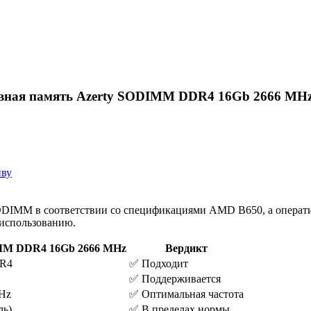
вная память Azerty SODIMM DDR4 16Gb 2666 MHz:
иву
DIMM в соответствии со спецификациями AMD B650, а операт
 использованию.
MM DDR4 16Gb 2666 MHz
Вердикт
R4
✅ Подходит
✅ Поддерживается
Hz
✅ Оптимальная частота
ль)
✅ В пределах нормы