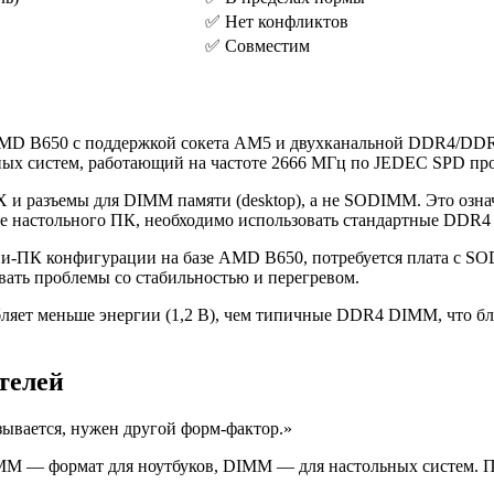
✅ Нет конфликтов
✅ Совместим
AMD B650 с поддержкой сокета AM5 и двухканальной DDR4/DD
ных систем, работающий на частоте 2666 МГц по JEDEC SPD пр
 и разъемы для DIMM памяти (desktop), а не SODIMM. Это озн
рке настольного ПК, необходимо использовать стандартные DDR
и-ПК конфигурации на базе AMD B650, потребуется плата с SO
ать проблемы со стабильностью и перегревом.
ет меньше энергии (1,2 В), чем типичные DDR4 DIMM, что бла
телей
зывается, нужен другой форм-фактор.»
M — формат для ноутбуков, DIMM — для настольных систем. Пер