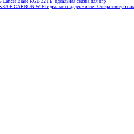
cer Blade RGB 32 ГБ: идеальная связка для игр
X870E CARBON WIFI идеально поддерживает Оперативную памя