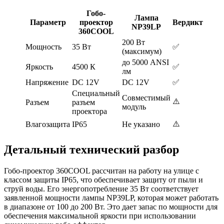
Гобо-
Лампа
Параметр
проектор
Вердикт
NP39LP
360СOOL
200 Вт
Мощность
35 Вт
✅
(максимум)
до 5000 ANSI
Яркость
4500 К
✅
лм
Напряжение
DC 12V
DC 12V
✅
Специальный
Совместимый
⚠️
Разъем
разъем
модуль
проектора
⚠️
Влагозащита
IP65
Не указано
Детальный технический разбор
Гобо-проектор 360СOOL рассчитан на работу на улице с
классом защиты IP65, что обеспечивает защиту от пыли и
струй воды. Его энергопотребление 35 Вт соответствует
заявленной мощности лампы NP39LP, которая может работать
в диапазоне от 100 до 200 Вт. Это дает запас по мощности для
обеспечения максимальной яркости при использовании