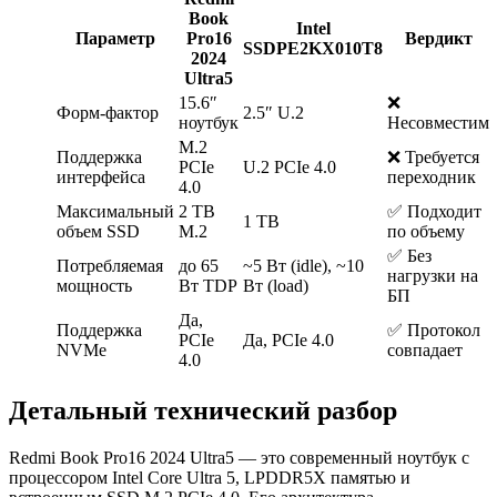
Book
Intel
Параметр
Pro16
Вердикт
SSDPE2KX010T8
2024
Ultra5
15.6″
❌
Форм-фактор
2.5″ U.2
ноутбук
Несовместим
M.2
Поддержка
❌ Требуется
PCIe
U.2 PCIe 4.0
интерфейса
переходник
4.0
Максимальный
2 TB
✅ Подходит
1 TB
объем SSD
M.2
по объему
✅ Без
Потребляемая
до 65
~5 Вт (idle), ~10
нагрузки на
мощность
Вт TDP
Вт (load)
БП
Да,
Поддержка
✅ Протокол
PCIe
Да, PCIe 4.0
NVMe
совпадает
4.0
Детальный технический разбор
Redmi Book Pro16 2024 Ultra5 — это современный ноутбук с
процессором Intel Core Ultra 5, LPDDR5X памятью и