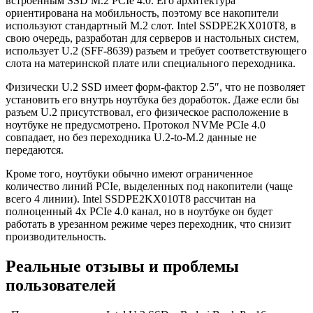
встроенным SSD M.2 PCIe 4.0. Его архитектура
ориентирована на мобильность, поэтому все накопители
используют стандартный M.2 слот. Intel SSDPE2KX010T8, в
свою очередь, разработан для серверов и настольных систем,
использует U.2 (SFF-8639) разъем и требует соответствующего
слота на материнской плате или специального переходника.
Физически U.2 SSD имеет форм-фактор 2.5″, что не позволяет
установить его внутрь ноутбука без доработок. Даже если бы
разъем U.2 присутствовал, его физическое расположение в
ноутбуке не предусмотрено. Протокол NVMe PCIe 4.0
совпадает, но без переходника U.2-to-M.2 данные не
передаются.
Кроме того, ноутбуки обычно имеют ограниченное
количество линий PCIe, выделенных под накопители (чаще
всего 4 линии). Intel SSDPE2KX010T8 рассчитан на
полноценный 4x PCIe 4.0 канал, но в ноутбуке он будет
работать в урезанном режиме через переходник, что снизит
производительность.
Реальные отзывы и проблемы
пользователей