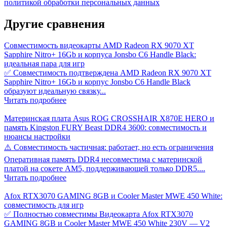
политикой обработки персональных данных
Другие
сравнения
Совместимость видеокарты AMD Radeon RX 9070 XT
Sapphire Nitro+ 16Gb и корпуса Jonsbo C6 Handle Black:
идеальная пара для игр
✅ Совместимость подтверждена AMD Radeon RX 9070 XT
Sapphire Nitro+ 16Gb и корпус Jonsbo C6 Handle Black
образуют идеальную связку...
Читать подробнее
Материнская плата Asus ROG CROSSHAIR X870E HERO и
память Kingston FURY Beast DDR4 3600: совместимость и
нюансы настройки
⚠️ Совместимость частичная: работает, но есть ограничения
Оперативная память DDR4 несовместима с материнской
платой на сокете AM5, поддерживающей только DDR5....
Читать подробнее
Afox RTX3070 GAMING 8GB и Cooler Master MWE 450 White:
совместимость для игр
✅ Полностью совместимы Видеокарта Afox RTX3070
GAMING 8GB и Cooler Master MWE 450 White 230V — V2