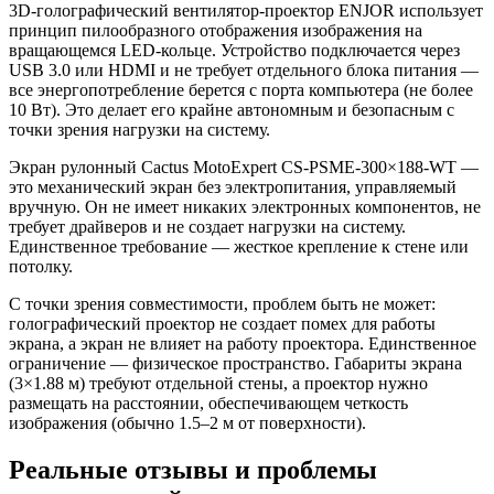
3D-голографический вентилятор-проектор ENJOR использует
принцип пилообразного отображения изображения на
вращающемся LED-кольце. Устройство подключается через
USB 3.0 или HDMI и не требует отдельного блока питания —
все энергопотребление берется с порта компьютера (не более
10 Вт). Это делает его крайне автономным и безопасным с
точки зрения нагрузки на систему.
Экран рулонный Cactus MotoExpert CS-PSME-300×188-WT —
это механический экран без электропитания, управляемый
вручную. Он не имеет никаких электронных компонентов, не
требует драйверов и не создает нагрузки на систему.
Единственное требование — жесткое крепление к стене или
потолку.
С точки зрения совместимости, проблем быть не может:
голографический проектор не создает помех для работы
экрана, а экран не влияет на работу проектора. Единственное
ограничение — физическое пространство. Габариты экрана
(3×1.88 м) требуют отдельной стены, а проектор нужно
размещать на расстоянии, обеспечивающем четкость
изображения (обычно 1.5–2 м от поверхности).
Реальные отзывы и проблемы