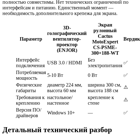
полностью совместимы. Нет технических ограничений по
интерфейсам и питанию. Единственный момент —
необходимость дополнительного крепежа для экрана.
Экран
3D-
рулонный
голографический
Cactus
Параметр
вентилятор-
Вердик
MotoExpert
проектор
CS-PSME-
(ENJOR)
300×188-WT
Интерфейс
Без
USB 3.0 / HDMI
✅
подключения
электропитания
Потребляемая
5-10 Вт
0 Вт
✅
мощность
Физические
диаметр 224 мм,
ширина 300 см,
⚠️
габариты
высота 60 мм
высота 188 см
Требования к
настольное/
крепление к
⚠️
креплению
настенное
стене
Версия ПО/
Windows 10+
—
✅
драйверов
Детальный технический разбор