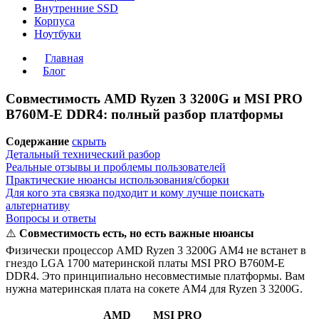
Внутренние SSD
Корпуса
Ноутбуки
Главная
Блог
Совместимость AMD Ryzen 3 3200G и MSI PRO
B760M-E DDR4: полный разбор платформы
Содержание
скрыть
Детальный технический разбор
Реальные отзывы и проблемы пользователей
Практические нюансы использования/сборки
Для кого эта связка подходит и кому лучше поискать
альтернативу
Вопросы и ответы
⚠️
Совместимость есть, но есть важные нюансы
Физически процессор AMD Ryzen 3 3200G AM4 не встанет в
гнездо LGA 1700 материнской платы MSI PRO B760M-E
DDR4. Это принципиально несовместимые платформы. Вам
нужна материнская плата на сокете AM4 для Ryzen 3 3200G.
AMD
MSI PRO