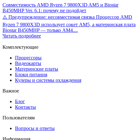
Совместимость AMD Ryzen 7 9800X3D AM5 и Biostar
B450MHP Ver. 6.1: почему не подойдет
⚠️ Предупреждение: несовместимая связка Процессор AMD
Ryzen 7 9800X3D использует сокет AM5, а материнская плата
Biostar B450MHP — только AM4....
Читать подробнее
Комплектующие
Процессоры
Видеокарты
Материнские платы
Блоки питания
Кулеры и системы охлаждения
Важное
Блог
Контакты
Пользователям
Вопросы и ответы
Информация