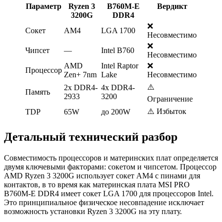
Параметр
Ryzen 3
B760M-E
Вердикт
3200G
DDR4
❌
Сокет
AM4
LGA 1700
Несовместимо
❌
Чипсет
—
Intel B760
Несовместимо
AMD
Intel Raptor
❌
Процессор
Zen+ 7nm
Lake
Несовместимо
⚠️
2x DDR4-
4x DDR4-
Память
2933
3200
Ограничение
⚠️ Избыток
TDP
65W
до 200W
Детальный технический разбор
Совместимость процессоров и материнских плат определяется
двумя ключевыми факторами: сокетом и чипсетом. Процессор
AMD Ryzen 3 3200G использует сокет AM4 с пинами для
контактов, в то время как материнская плата MSI PRO
B760M-E DDR4 имеет сокет LGA 1700 для процессоров Intel.
Это принципиальное физическое несовпадение исключает
возможность установки Ryzen 3 3200G на эту плату.