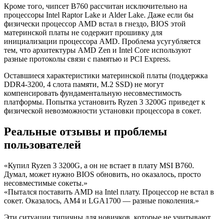
Кроме того, чипсет B760 рассчитан исключительно на
процессоры Intel Raptor Lake и Alder Lake. Даже если бы
физически процессор AMD встал в гнездо, BIOS этой
материнской платы не содержит прошивку для
инициализации процессора AMD. Проблема усугубляется
тем, что архитектуры AMD Zen и Intel Core используют
разные протоколы связи с памятью и PCI Express.
Оставшиеся характеристики материнской платы (поддержка
DDR4-3200, 4 слота памяти, M.2 SSD) не могут
компенсировать фундаментальную несовместимость
платформы. Попытка установить Ryzen 3 3200G приведет к
физической невозможности установки процессора в сокет.
Реальные отзывы и проблемы
пользователей
«Купил Ryzen 3 3200G, а он не встает в плату MSI B760.
Думал, может нужно BIOS обновить, но оказалось, просто
несовместимые сокеты.»
«Пытался поставить AMD на Intel плату. Процессор не встал в
сокет. Оказалось, AM4 и LGA1700 — разные поколения.»
Эти ситуации типичны для новичков, которые не учитывают,