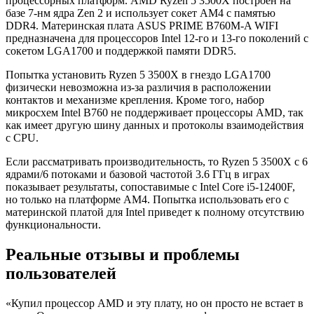
процессорных платформ. AMD Ryzen 5 3500X построен на
базе 7-нм ядра Zen 2 и использует сокет AM4 с памятью
DDR4. Материнская плата ASUS PRIME B760M-A WIFI
предназначена для процессоров Intel 12-го и 13-го поколений с
сокетом LGA1700 и поддержкой памяти DDR5.
Попытка установить Ryzen 5 3500X в гнездо LGA1700
физически невозможна из-за различия в расположении
контактов и механизме крепления. Кроме того, набор
микросхем Intel B760 не поддерживает процессоры AMD, так
как имеет другую шину данных и протоколы взаимодействия
с CPU.
Если рассматривать производительность, то Ryzen 5 3500X с 6
ядрами/6 потоками и базовой частотой 3.6 ГГц в играх
показывает результаты, сопоставимые с Intel Core i5-12400F,
но только на платформе AM4. Попытка использовать его с
материнской платой для Intel приведет к полному отсутствию
функциональности.
Реальные отзывы и проблемы
пользователей
«Купил процессор AMD и эту плату, но он просто не встает в