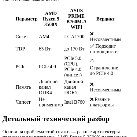
ASUS
AMD
PRIME
Параметр
Ryzen 5
Вердикт
B760M-A
3500X
WIFI
❌
Сокет
AM4
LGA1700
Несовместимы
✅ Подходит
TDP
65 Вт
до 170 Вт
по мощности
PCIe 5.0
⚠️
(CPU),
PCIe
PCIe 4.0
Ограничение
PCIe 4.0
до PCIe 4.0
(чипсет)
Двойной
Двойной
❌
Память
канал
канал
Несовместимы
DDR4
DDR5
Не
❌ Разные
Чипсет
Intel B760
применимо
платформы
Детальный технический разбор
Основная проблема этой связки — разные архитектуры