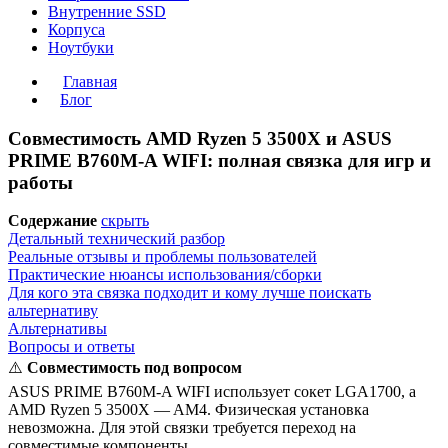
Внутренние SSD
Корпуса
Ноутбуки
Главная
Блог
Совместимость AMD Ryzen 5 3500X и ASUS
PRIME B760M-A WIFI: полная связка для игр и
работы
Содержание
скрыть
Детальный технический разбор
Реальные отзывы и проблемы пользователей
Практические нюансы использования/сборки
Для кого эта связка подходит и кому лучше поискать
альтернативу
Альтернативы
Вопросы и ответы
⚠️
Совместимость под вопросом
ASUS PRIME B760M-A WIFI использует сокет LGA1700, а
AMD Ryzen 5 3500X — AM4. Физическая установка
невозможна. Для этой связки требуется переход на
совместимые компоненты.