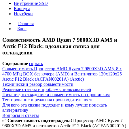
Внутренние SSD
Корпуса
Ноутбуки
Главная
Блог
Совместимость AMD Ryzen 7 9800X3D AM5 и
Arctic F12 Black: идеальная связка для
охлаждения
Содержание
скрыть
Совместимость Процессор AMD Ryzen 7 9800X3D AM5, 8 x
4700 МГц BOX без кулера (AMD) и Вентилятор 120x120x25
Arctic F12 Black (ACFAN00201A) (Arctic)
Технический разбор совместимости
Реальные отзывы и проблемы пользователей
Питание, охлаждение и совместимость по прошивкам
Тестирование и реальная производительность
Для кого эта связка подходит и кому лучше поискать
альтернативу
Вопросы и ответы
✅
Совместимость подтверждена!
Процессор AMD Ryzen 7
9800X3D AM5 и вентилятор Arctic F12 Black (ACFAN00201A)