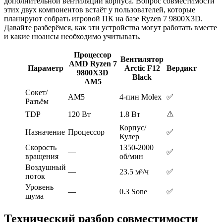
дополнительной вентиляции корпуса. Вопрос совместимости
этих двух компонентов встаёт у пользователей, которые
планируют собрать игровой ПК на базе Ryzen 7 9800X3D.
Давайте разберёмся, как эти устройства могут работать вместе
и какие нюансы необходимо учитывать.
Процессор
Вентилятор
AMD Ryzen 7
Параметр
Arctic F12
Вердикт
9800X3D
Black
AM5
Сокет/
AM5
4-пин Molex
✅
Разъём
⚠️
TDP
120 Вт
1.8 Вт
Корпус/
Назначение
Процессор
✅
Кулер
Скорость
1350-2000
—
✅
вращения
об/мин
Воздушный
—
23.5 м³/ч
✅
поток
Уровень
—
0.3 Sone
✅
шума
Технический разбор совместимости