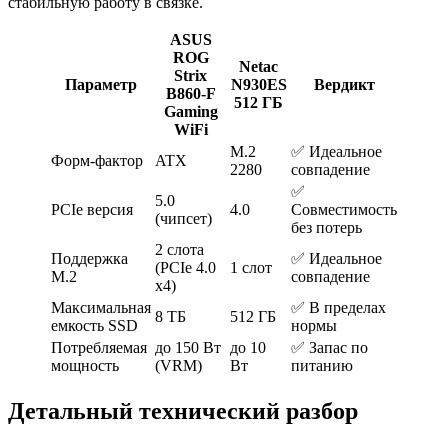
стабильную работу в связке.
ASUS
ROG
Netac
Strix
Параметр
N930ES
Вердикт
B860-F
512 ГБ
Gaming
WiFi
M.2
✅ Идеальное
Форм-фактор
ATX
2280
совпадение
✅
5.0
PCIe версия
4.0
Совместимость
(чипсет)
без потерь
2 слота
Поддержка
✅ Идеальное
(PCIe 4.0
1 слот
M.2
совпадение
x4)
Максимальная
✅ В пределах
8 ТБ
512 ГБ
емкость SSD
нормы
Потребляемая
до 150 Вт
до 10
✅ Запас по
мощность
(VRM)
Вт
питанию
Детальный технический разбор