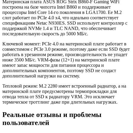
Материнская плата ASUS ROG Strix B860-F Gaming WiFi
построена на базе чипсета Intel B860 и поддерживает
процессоры Intel Core 14-го поколения в LGA1700. Ее M.2
слот работает по PCIe 4.0 x4, что идеально соответствует
спецификациям Netac N930ES. SSD использует контроллер с
поддержкой NVMe 1.4 и TLC NAND, что обеспечивает
последовательную скорость до 5000 МБ/с.
Ключевой момент: PCIe 4.0 на материнской плате работает в
совместимом с PCIe 3.0 режиме, поэтому даже если SSD будет
работать в урезанном режиме, производительность не упадет
ниже 3500 МБ/с. VRM-фазы (12+1) на материнской плате
имеют запас мощности для питания процессора и
дополнительных компонентов, поэтому SSD не создаст
дополнительной нагрузки на систему.
Тепловой режим: M.2 2280 имеет встроенный радиатор, а на
материнской плате предусмотрены термопрокладки для
отвода тепла от SSD к радиатору VRM. Это исключает
термическое троттлинг даже при длительных нагрузках.
Реальные отзывы и проблемы
пользователей