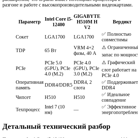
разгоне и работе с высокопроизводительными видеокартами.
GIGABYTE
Intel Core i5-
Параметр
H510M H
Вердикт
12400
V2
✅ Полностью
Сокет
LGA1700
LGA1700
совместимы
⚠️ Ограниченны
VRM 4+2
TDP
65 Вт
фазы, 40 А
запас по мощнос
⚠️ Графический
PCIe 5.0
PCIe 4.0
PCIe
(GPU), PCIe
(GPU), PCIe
слот работает на
4.0 (M.2)
3.0 (M.2)
PCIe 4.0
Оперативная
DDR4, 2
✅ Поддерживает
DDR4/DDR5
память
слота
DDR4
✅ Идеальное
Чипсет
H510
H510
совпадение
Intel 7 (10
✅ Эффективное
Техпроцесс
—
нм)
энергопотреблен
Детальный технический разбор