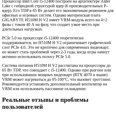
Процессор Intel Core i5-12400 построен на архитектуре Alder
Lake с гибридной структурой ядер (6 производительных P-
ядер). Его TDP в 65 Вт делает его экономичным решением для
офисных и игровых систем. Однако материнская плата
GIGABYTE H510M H V2 имеет VRM-модуль всего на 4+2
фазы с током 40 А на фазу, что создает узкое место при
длительных нагрузках.
PCIe 5.0 на процессоре i5-12400 теоретически
поддерживается, но H510M H V2 ограничивает графический
слот PCIe 4.0. Это не критично для современных видеокарт,
но может стать проблемой через 2-3 года, когда игры начнут
активно использовать полосу PCIe 5.0.
Система питания H510M H V2 рассчитана на процессоры до
65 Вт TDP, что совпадает с i5-12400. Однако при разгоне или
при использовании мощных видеокарт (RTX 4070 и выше)
VRM может нагреваться до 95-100°C, что вызовет троттлинг.
Рекомендуется установить дополнительный вентилятор на
VRM или использовать пассивное охлаждение.
Реальные отзывы и проблемы
пользователей