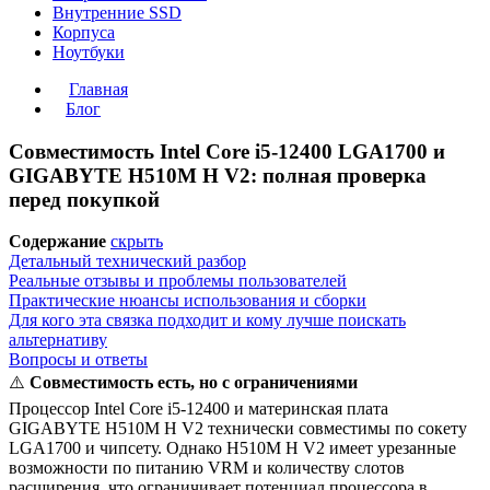
Внутренние SSD
Корпуса
Ноутбуки
Главная
Блог
Совместимость Intel Core i5-12400 LGA1700 и
GIGABYTE H510M H V2: полная проверка
перед покупкой
Содержание
скрыть
Детальный технический разбор
Реальные отзывы и проблемы пользователей
Практические нюансы использования и сборки
Для кого эта связка подходит и кому лучше поискать
альтернативу
Вопросы и ответы
⚠️
Совместимость есть, но с ограничениями
Процессор Intel Core i5-12400 и материнская плата
GIGABYTE H510M H V2 технически совместимы по сокету
LGA1700 и чипсету. Однако H510M H V2 имеет урезанные
возможности по питанию VRM и количеству слотов
расширения, что ограничивает потенциал процессора в