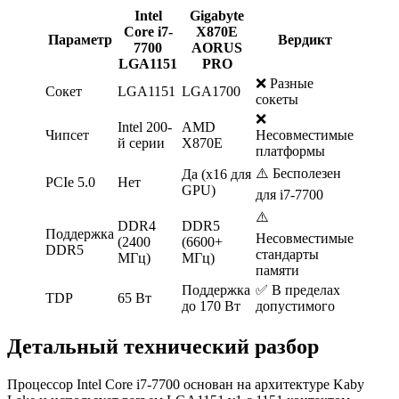
Intel
Gigabyte
Core i7-
X870E
Параметр
Вердикт
7700
AORUS
LGA1151
PRO
❌ Разные
Сокет
LGA1151
LGA1700
сокеты
❌
Intel 200-
AMD
Чипсет
Несовместимые
й серии
X870E
платформы
⚠️ Бесполезен
Да (x16 для
PCIe 5.0
Нет
GPU)
для i7-7700
⚠️
DDR4
DDR5
Поддержка
Несовместимые
(2400
(6600+
DDR5
стандарты
МГц)
МГц)
памяти
Поддержка
✅ В пределах
TDP
65 Вт
до 170 Вт
допустимого
Детальный технический разбор
Процессор Intel Core i7-7700 основан на архитектуре Kaby