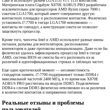
Lake и использует разъем LGA1151 v1 с 1151 контактом.
Материнская плата Gigabyte X870E AORUS PRO разработана
исключительно для процессоров AMD Ryzen серии 7000 с
сокетом LGA1700, который имеет совершенно другую
контактную площадку и расположение контактов. Физически
установить i7-7700 в гнездо LGA1700 невозможно —
контакты не совпадут, а конструкция сокета не позволит
защелкнуть процессор.
Кроме того, чипсеты Intel и AMD используют разные шины
питания, разъемы для вентиляторов, расположение
коннекторов и даже протоколы инициализации. Даже если бы
физически удалось зафиксировать процессор Intel в гнезде
AMD, система BIOS не смогла бы его распознать из-за
различий в идентификационных строках и таблицах частот.
Еще один критический момент — несовместимость
стандартов памяти. i7-7700 поддерживает только DDR4 с
максимальной частотой 2400 МГц, в то время как X870E
AORUS PRO рассчитана на модули DDR5. Подключение
DDR4 к слотам DDR5 физически невозможно из-за различия
в количестве контактов и напряжении питания.
Реальные отзывы и проблемы
пользователей