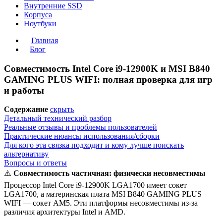
Внутренние SSD
Корпуса
Ноутбуки
Главная
Блог
Совместимость Intel Core i9-12900K и MSI B840
GAMING PLUS WIFI: полная проверка для игр
и работы
Содержание
скрыть
Детальный технический разбор
Реальные отзывы и проблемы пользователей
Практические нюансы использования/сборки
Для кого эта связка подходит и кому лучше поискать
альтернативу
Вопросы и ответы
⚠️
Совместимость частичная: физически несовместимы
Процессор Intel Core i9-12900K LGA1700 имеет сокет
LGA1700, а материнская плата MSI B840 GAMING PLUS
WIFI — сокет AM5. Эти платформы несовместимы из-за
различия архитектуры Intel и AMD.