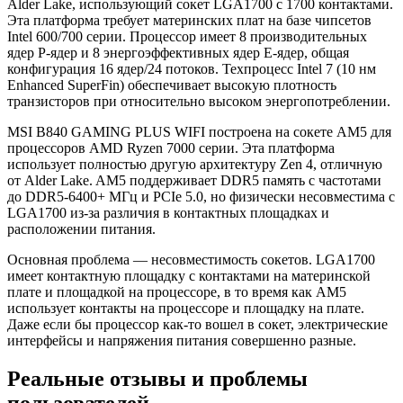
Alder Lake, использующий сокет LGA1700 с 1700 контактами.
Эта платформа требует материнских плат на базе чипсетов
Intel 600/700 серии. Процессор имеет 8 производительных
ядер P-ядер и 8 энергоэффективных ядер E-ядер, общая
конфигурация 16 ядер/24 потоков. Техпроцесс Intel 7 (10 нм
Enhanced SuperFin) обеспечивает высокую плотность
транзисторов при относительно высоком энергопотреблении.
MSI B840 GAMING PLUS WIFI построена на сокете AM5 для
процессоров AMD Ryzen 7000 серии. Эта платформа
использует полностью другую архитектуру Zen 4, отличную
от Alder Lake. AM5 поддерживает DDR5 память с частотами
до DDR5-6400+ МГц и PCIe 5.0, но физически несовместима с
LGA1700 из-за различия в контактных площадках и
расположении питания.
Основная проблема — несовместимость сокетов. LGA1700
имеет контактную площадку с контактами на материнской
плате и площадкой на процессоре, в то время как AM5
использует контакты на процессоре и площадку на плате.
Даже если бы процессор как-то вошел в сокет, электрические
интерфейсы и напряжения питания совершенно разные.
Реальные отзывы и проблемы