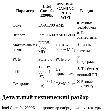
MSI B840
Intel
GAMING
Параметр
Core i9-
Вердикт
PLUS
12900K
WIFI
❌ Разные
Сокет
LGA1700
AM5
платформы
❌ Не
Чипсет
Intel Z690
AMD B840
совместимы
DDR5-
⚠️ Разные
Максимальная
DDR5-
4800
память
6400+ МГц
лимиты
МГц
✅
PCIe
PCIe 5.0
PCIe 5.0
Поддержка
125 Вт
⚠️ Требуется
Не
TDP
(до 241
применимо
мощный БП
Вт)
Intel 7 (10
❌ Разные
Техпроцесс
TSMC 6 нм
нм)
архитектуры
Детальный технический разбор
Intel Core i9-12900K — процессор гибридной архитектуры