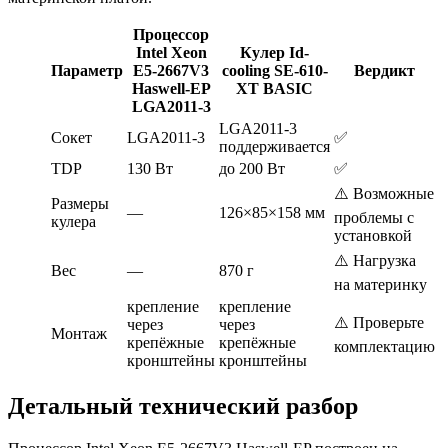
Процессор
Intel Xeon
Кулер Id-
Параметр
E5-2667V3
cooling SE-610-
Вердикт
Haswell-EP
XT BASIC
LGA2011-3
LGA2011-3
Сокет
LGA2011-3
✅
поддерживается
TDP
130 Вт
до 200 Вт
✅
⚠️ Возможные
Размеры
—
126×85×158 мм
проблемы с
кулера
установкой
⚠️ Нагрузка
Вес
—
870 г
на материнку
крепление
крепление
⚠️ Проверьте
через
через
Монтаж
крепёжные
крепёжные
комплектацию
кронштейны
кронштейны
Детальный технический разбор