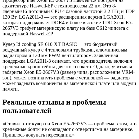
Процессор Intel Xeon E5-2667V3 Haswell-EP построен на
архитектуре Haswell-EP с техпроцессом 22 нм. Это 8-
ядерный/16-поточный CPU с базовой частотой 3.2 ГГц и TDP
130 Вт. LGA2011-3 — это расширенная версия LGA2011,
которая поддерживает DDR4 и более высокие TDP. Xeon E5-
2667V3 требует материнскую плату на базе C612 чипсета с
поддержкой Haswell-EP.
Кулер Id-cooling SE-610-XT BASIC — это бюджетный
воздушный кулер с 4 тепловыми трубками, алюминиевым
радиатором и 120 мм PWM вентилятором. Заявленная
поддержка LGA2011-3 означает, что производитель включил
крепёжные кронштейны для этого сокета. Однако, учитывая
габариты Xeon E5-2667V3 (размер чипа, расположение VRM-
зон), может возникнуть проблема с установкой — радиатор
может задевать компоненты на материнской плате или модули
памяти.
Реальные отзывы и проблемы
пользователей
«Ставил этот кулер на Xeon E5-2667V3 — проблема в том, что
крепёжные болты не совпадают с отверстиями на материнке.
Пришлось докупать переходник.»