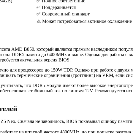
64GB)
✅ Полное соответствие
✅ Поддерживается
✅ Современный стандарт
⚠️ Может потребоваться активное охлаждение
чипсета AMD B850, который является прямым наследником попу
азгона DDR5 памяти до 6400MHz и выше. Однако для работы с 
требуется актуальная версия BIOS.
очно для процессоров до 150W TDP. Однако при работе с двумя
зникать термические ограничения (троттлинг) на VRM, если сис
 учитывать, что DDR5-модули имеют более высокое энергопотр
н обеспечивать стабильный ток по линиям 12V. Рекомендуется и
телей
 Z5 Neo. Сначала не заводилось, BIOS показывал ошибку памяти.
 работает на штатной частоте 4800MHz, но при попытке разгона