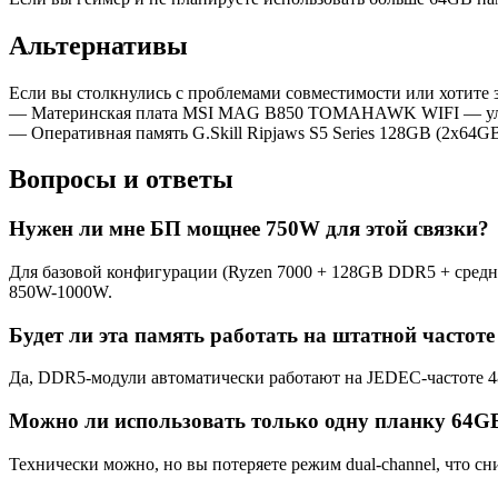
Альтернативы
Если вы столкнулись с проблемами совместимости или хотите з
— Материнская плата MSI MAG B850 TOMAHAWK WIFI — улу
— Оперативная память G.Skill Ripjaws S5 Series 128GB (2x64
Вопросы и ответы
Нужен ли мне БП мощнее 750W для этой связки?
Для базовой конфигурации (Ryzen 7000 + 128GB DDR5 + средне
850W-1000W.
Будет ли эта память работать на штатной частоте
Да, DDR5-модули автоматически работают на JEDEC-частоте 
Можно ли использовать только одну планку 64GB
Технически можно, но вы потеряете режим dual-channel, что с