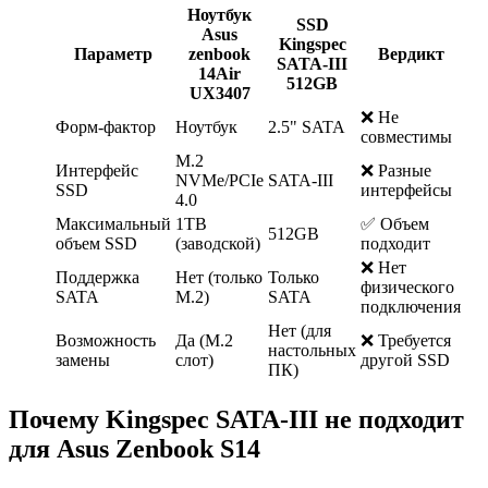
Ноутбук
SSD
Asus
Kingspec
Параметр
zenbook
Вердикт
SATA-III
14Air
512GB
UX3407
❌ Не
Форм-фактор
Ноутбук
2.5" SATA
совместимы
M.2
Интерфейс
❌ Разные
NVMe/PCIe
SATA-III
SSD
интерфейсы
4.0
Максимальный
1TB
✅ Объем
512GB
объем SSD
(заводской)
подходит
❌ Нет
Поддержка
Нет (только
Только
физического
SATA
M.2)
SATA
подключения
Нет (для
Возможность
Да (M.2
❌ Требуется
настольных
замены
слот)
другой SSD
ПК)
Почему Kingspec SATA-III не подходит
для Asus Zenbook S14