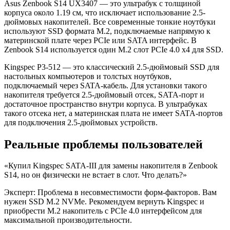
Asus Zenbook S14 UX3407 — это ультрабук с толщиной
корпуса около 1.19 см, что исключает использование 2.5-
дюймовых накопителей. Все современные тонкие ноутбуки
используют SSD формата M.2, подключаемые напрямую к
материнской плате через PCIe или SATA интерфейс. В
Zenbook S14 используется один M.2 слот PCIe 4.0 x4 для SSD.
Kingspec P3-512 — это классический 2.5-дюймовый SSD для
настольных компьютеров и толстых ноутбуков,
подключаемый через SATA-кабель. Для установки такого
накопителя требуется 2.5-дюймовый отсек, SATA-порт и
достаточное пространство внутри корпуса. В ультрабуках
такого отсека нет, а материнская плата не имеет SATA-портов
для подключения 2.5-дюймовых устройств.
Реальные проблемы пользователей
«Купил Kingspec SATA-III для замены накопителя в Zenbook
S14, но он физически не встает в слот. Что делать?»
Эксперт: Проблема в несовместимости форм-факторов. Вам
нужен SSD M.2 NVMe. Рекомендуем вернуть Kingspec и
приобрести M.2 накопитель с PCIe 4.0 интерфейсом для
максимальной производительности.