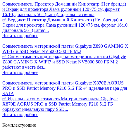
Совместимость Проектор Домашний Кинотеатр (Нет бренда)
и Экран для проектора Лама рулонный 120×75 см, формат
16:10, диагональ 56″ (Lama): идеальная связка
✅ Вердикт: Проектор Домашний Кинотеатр (Нет бренда) и
Экран для проектора Лама рулонный 120×75 см, формат 16:10,
диагональ 56″ (Lama)...
Читать подробнее
Совместимость материнской платы Gigabyte Z890 GAMING X
WIFI7 и SSD Netac NV5000 500 ГБ M.2
✅ Совместимость подтверждена: материнская плата Gigabyte
Z890 GAMING X WIFI7 и SSD Netac NV5000 500 ГБ M.2
работают вместе без...
Читать подробнее
Совместимость материнской платы Gigabyte X870E AORUS
PRO и SSD Patriot Memory P210 512 ГБ: ✅ идеальная пара для
SATA
✅ Идеальная совместимость Материнская плата Gigabyte
X870E AORUS PRO и SSD Patriot Memory P210 512 ГБ
образуют идеальную пару SSD...
Читать подробнее
Комплектующие