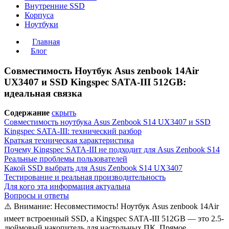
Внутренние SSD
Корпуса
Ноутбуки
Главная
Блог
Совместимость Ноутбук Asus zenbook 14Air
UX3407 и SSD Kingspec SATA-III 512GB:
идеальная связка
Содержание
скрыть
Совместимость ноутбука Asus Zenbook S14 UX3407 и SSD
Kingspec SATA-III: технический разбор
Краткая техническая характеристика
Почему Kingspec SATA-III не подходит для Asus Zenbook S14
Реальные проблемы пользователей
Какой SSD выбрать для Asus Zenbook S14 UX3407
Тестирование и реальная производительность
Для кого эта информация актуальна
Вопросы и ответы
⚠️ Внимание: Несовместимость! Ноутбук Asus zenbook 14Air
имеет встроенный SSD, а Kingspec SATA-III 512GB — это 2.5-
дюймовый накопитель для настольных ПК. Прямое