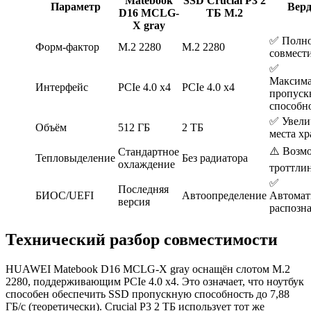
Matebook
SSD Crucial P3 2
Параметр
Вер
D16 MCLG-
ТБ M.2
X gray
✅ Полн
Форм-фактор
M.2 2280
M.2 2280
совмест
✅
Максима
Интерфейс
PCIe 4.0 x4
PCIe 4.0 x4
пропуск
способн
✅ Увели
Объём
512 ГБ
2 ТБ
места х
⚠️ Возм
Стандартное
Тепловыделение
Без радиатора
охлаждение
троттли
✅
Последняя
БИОС/UEFI
Автоопределение
Автомат
версия
распозн
Технический разбор совместимости
HUAWEI Matebook D16 MCLG-X gray оснащён слотом M.2
2280, поддерживающим PCIe 4.0 x4. Это означает, что ноутбук
способен обеспечить SSD пропускную способность до 7,88
ГБ/с (теоретически). Crucial P3 2 ТБ использует тот же