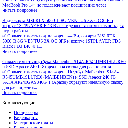
MacBook Pro 14″ не поддерживает расширение через...
Читать подробнее
Видеокарта MSI RTX 5060 Ti 8G VENTUS 3X OC 8ГБ и
корпус 1STPLAYER FD3 Black: идеальная совместимость для
игр и работы
✅ Совместимость подтверждена — Видеокарта MSI RTX
5060 Ti 8G VENTUS 3X OC 8ГБ и корпус 1STPLAYER FD3
Black FD3-BK-4F1...
Читать подробнее
Совместимость ноутбука Maibenben S14A-R545UMB1SLURE0
и SSD Apacer 240 ГБ: идеальная связка для расширения
✅ Совместимость подтверждена Ноутбук Maibenben S14A-
R545UMB1SLURE0 (MAIBENBEN) и SSD Apacer 240 ГБ
SATA AP240GAS340G-1 (Apacer) образуют идеальную связку
для расширения...
Читать подробнее
Комплектующие
Процессоры
Видеокарты
Материнские платы
Блоки питания