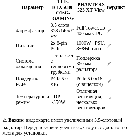
TUF-
PHANTEKS
Параметр
RTX5080-
Вердикт
523 XT View
O16G-
GAMING
3.5 слота,
Full Tower, до
Форм-фактор
328x140x71
✅
400 мм GPU
мм
2x 8-pin
1000W+ PSU,
Питание
✅
PCIe
8+8+4 пина
Трипл-фан
Поддержка
Система
с
360 мм
✅
охлаждения
тепловыми
радиатора
трубками
Поддержка
PCIe 5.0
PCIe 5.0 x16
✅
PCIe
x16
(с защелкой)
Отличная
Температурный
TDP
вентиляция,
✅
режим
~350W
несколько
вентиляторов
⚠️
Важно:
видеокарта имеет увеличенный 3.5-слотовый
радиатор. Перед покупкой убедитесь, что у вас достаточно
места для установки.