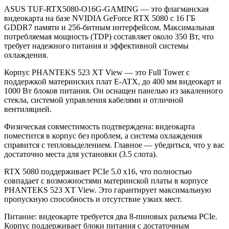
ASUS TUF-RTX5080-O16G-GAMING — это флагманская
видеокарта на базе NVIDIA GeForce RTX 5080 с 16 ГБ
GDDR7 памяти и 256-битным интерфейсом. Максимальная
потребляемая мощность (TDP) составляет около 350 Вт, что
требует надежного питания и эффективной системы
охлаждения.
Корпус PHANTEKS 523 XT View — это Full Tower с
поддержкой материнских плат E-ATX, до 400 мм видеокарт и
1000 Вт блоков питания. Он оснащен панелью из закаленного
стекла, системой управления кабелями и отличной
вентиляцией.
Физическая совместимость подтверждена: видеокарта
поместится в корпус без проблем, а система охлаждения
справится с тепловыделением. Главное — убедиться, что у вас
достаточно места для установки (3.5 слота).
RTX 5080 поддерживает PCIe 5.0 x16, что полностью
совпадает с возможностями материнской платы в корпусе
PHANTEKS 523 XT View. Это гарантирует максимальную
пропускную способность и отсутствие узких мест.
Питание: видеокарте требуется два 8-пиновых разъема PCIe.
Корпус поддерживает блоки питания с достаточным