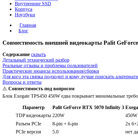
Внутренние SSD
Корпуса
Ноутбуки
Главная
Блог
Совместимость внешней видеокарты Palit GeForce
Содержание
скрыть
Детальный технический разбор
Реальные отзывы и проблемы пользователей
Практические нюансы использования/сборки
Для кого эта связка подходит и кому лучше поискать альтернат
Вопросы и ответы
⚠️
Совместимость под вопросом
Блок Exegate TPS450 450W едва покрывает минимальные требова
Параметр
Palit GeForce RTX 5070 Infinity 3
Exeg
TDP видеокарты
220W
450W
Разъем PCIe
8-pin + 6-pin
2x 6+
PCIe версия
5.0
нет д