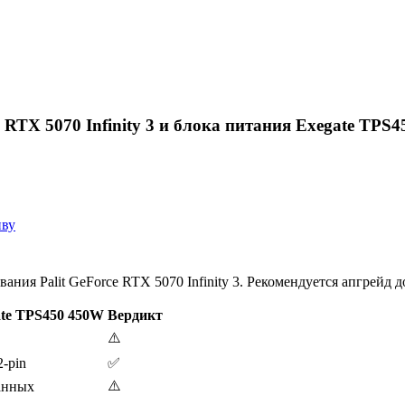
 RTX 5070 Infinity 3 и блока питания Exegate TPS
иву
ния Palit GeForce RTX 5070 Infinity 3. Рекомендуется апгрейд 
ate TPS450 450W
Вердикт
⚠️
2-pin
✅
⚠️
анных