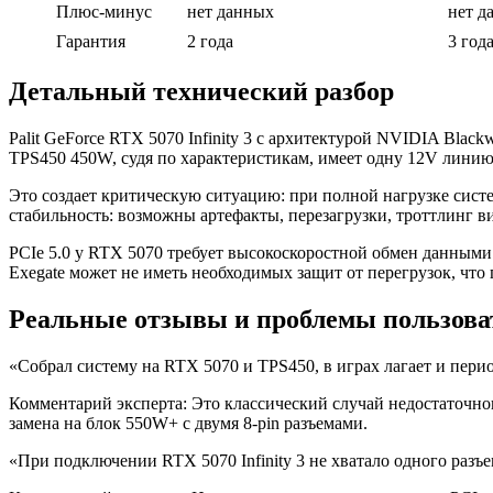
Плюс-минус
нет данных
нет д
Гарантия
2 года
3 год
Детальный технический разбор
Palit GeForce RTX 5070 Infinity 3 с архитектурой NVIDIA Blac
TPS450 450W, судя по характеристикам, имеет одну 12V линию
Это создает критическую ситуацию: при полной нагрузке систе
стабильность: возможны артефакты, перезагрузки, троттлинг в
PCIe 5.0 у RTX 5070 требует высокоскоростной обмен данными с
Exegate может не иметь необходимых защит от перегрузок, чт
Реальные отзывы и проблемы пользова
«Собрал систему на RTX 5070 и TPS450, в играх лагает и перио
Комментарий эксперта: Это классический случай недостаточног
замена на блок 550W+ с двумя 8-pin разъемами.
«При подключении RTX 5070 Infinity 3 не хватало одного разъ