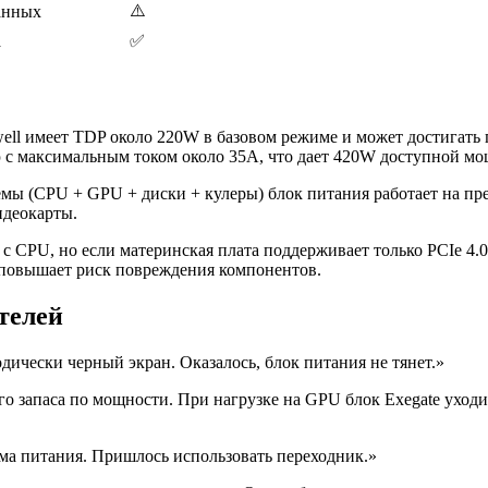
⚠️
анных
а
✅
kwell имеет TDP около 220W в базовом режиме и может достигать
 с максимальным током около 35A, что дает 420W доступной мо
мы (CPU + GPU + диски + кулеры) блок питания работает на пре
идеокарты.
 CPU, но если материнская плата поддерживает только PCIe 4.0,
о повышает риск повреждения компонентов.
телей
дически черный экран. Оказалось, блок питания не тянет.»
о запаса по мощности. При нагрузке на GPU блок Exegate уходи
ема питания. Пришлось использовать переходник.»