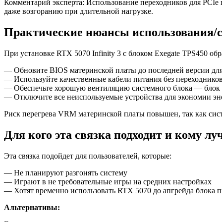
Комментарий эксперта: Использование переходников для PCIe 
даже возгоранию при длительной нагрузке.
Практические нюансы использования/
При установке RTX 5070 Infinity 3 с блоком Exegate TPS450 об
— Обновите BIOS материнской платы до последней версии для
— Используйте качественные кабели питания без переходнико
— Обеспечьте хорошую вентиляцию системного блока — блок 
— Отключите все неиспользуемые устройства для экономии эн
Риск перегрева VRM материнской платы повышен, так как сист
Для кого эта связка подходит и кому л
Эта связка подойдет для пользователей, которые:
— Не планируют разгонять систему
— Играют в не требовательные игры на средних настройках
— Хотят временно использовать RTX 5070 до апгрейда блока 
Альтернативы: