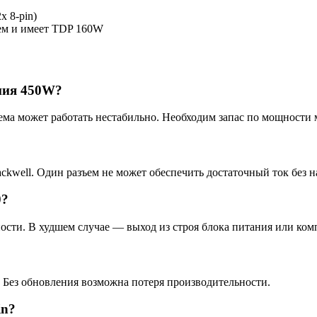
x 8-pin)
ъем и имеет TDP 160W
ния 450W?
тема может работать нестабильно. Необходим запас по мощности
ckwell. Один разъем не может обеспечить достаточный ток без н
0?
ости. В худшем случае — выход из строя блока питания или ком
 Без обновления возможна потеря производительности.
in?