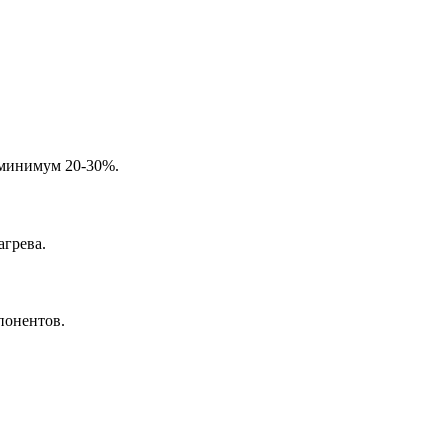
 минимум 20-30%.
агрева.
понентов.