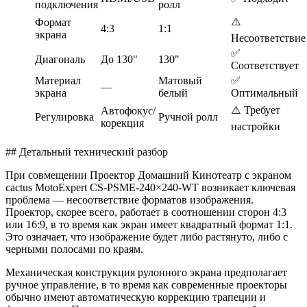
подключения
ролл
⚠️
Формат
4:3
1:1
экрана
Несоответствие
✅
Диагональ
До 130"
130"
Соответствует
Материал
Матовый
✅
—
экрана
белый
Оптимальный
⚠️ Требует
Автофокус/
Регулировка
Ручной ролл
корекция
настройки
## Детальный технический разбор
При совмещении Проектор Домашний Кинотеатр с экраном
cactus MotoExpert CS-PSME-240×240-WT возникает ключевая
проблема — несоответствие форматов изображения.
Проектор, скорее всего, работает в соотношении сторон 4:3
или 16:9, в то время как экран имеет квадратный формат 1:1.
Это означает, что изображение будет либо растянуто, либо с
черными полосами по краям.
Механическая конструкция рулонного экрана предполагает
ручное управление, в то время как современные проекторы
обычно имеют автоматическую коррекцию трапеции и