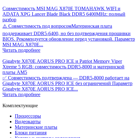
Совместимость MSI MAG X870E TOMAHAWK WIFI и
ADATA XPG Lancer Blade Black DDR5 6400MHz: полный
разбор
⚠️ Совместимость под вопросомМатеринская плата
поддерживает DDR5-6400, но без подтверждения прошивки
BIOS. Рекомендуется обновление перед установкой. Параметр
MSI MAG X870E...
Читать подробнее
Gigabyte X870E AORUS PRO ICE и Patriot Memory Viper
Xtreme 5 RGB: совместимость DDR5-8000 и материнской
платы AM5
✅ Совместимость подтверждена — DDR5-8000 работает на
Gigabyte X870E AORUS PRO ICE без ограничений Параметр
Gigabyte X870E AORUS PRO ICE...
Читать подробнее
Комплектующие
Процессоры
Видеокарты
Материнские платы
Блоки питания