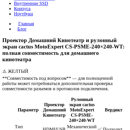
Внутренние SSD
Корпуса
Ноутбуки
Главная
Блог
Проектор Домашний Кинотеатр и рулонный
экран cactus MotoExpert CS-PSME-240×240-WT:
полная совместимость для домашнего
кинотеатра
⚠️ ЖЕЛТЫЙ
**Совместимость под вопросом** — для полноценной
работы может потребоваться дополнительная проверка
совместимости разъемов и протоколов подключения.
Рулонный
Проектор
экран cactus
Параметр
Домашний
MotoExpert
Вердикт
Кинотеатр
CS-PSME-
240×240-WT
Тип
Механический
HDMI/USB
✅ Подходит